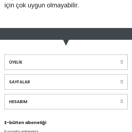
için çok uygun olmayabilir.
Bu ürünün fiyat bilgisi, resim, ürün açıklamalarında ve diğer
konularda yetersiz gördüğünüz noktaları öneri formunu
Bu ürüne ilk yorumu siz yapın!
kullanarak tarafımıza iletebilirsiniz.
Görüş ve önerileriniz için teşekkür ederiz.
Yorum Yaz
Ürün resmi kalitesiz, bozuk veya görüntülenemiyor.
ÜYELİK
Ürün açıklamasında eksik bilgiler bulunuyor.
Ürün bilgilerinde hatalar bulunuyor.
SAYFALAR
Ürün fiyatı diğer sitelerden daha pahalı.
Bu ürüne benzer farklı alternatifler olmalı.
HESABIM
E-bülten aboneliği