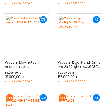
Havale ile
46.455,00 TL
Havale ile
66.405,00 TL
%18
%5
Wacom MovinkPad 11
Wacom Ergo Stand Cintiq
Android Tablet
Pro 2420 İçin ( ACK62801K
DTHA116CL0B
)
39.000,00 TL
59.000,00 TL
31.900,00 TL
56.000,00 TL
Havale ile
30.305,00 TL
Havale ile
53.200,00 TL
YENİ
%16
YENİ
%8