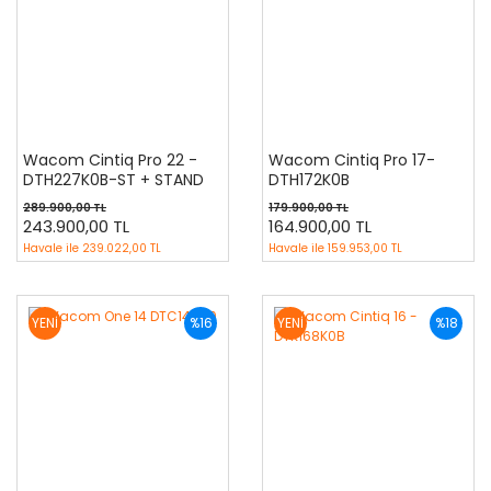
Wacom Cintiq Pro 22 -
Wacom Cintiq Pro 17-
DTH227K0B-ST + STAND
DTH172K0B
DAHİL
289.900,00 TL
179.900,00 TL
243.900,00 TL
164.900,00 TL
Havale ile
239.022,00 TL
Havale ile
159.953,00 TL
YENİ
%16
YENİ
%18