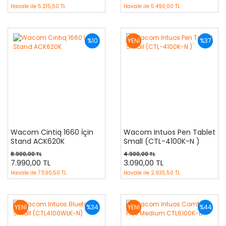
Havale ile
5.215,50 TL
Havale ile
5.490,00 TL
%10
YENİ
%37
Wacom Cintiq 1660 İçin
Wacom Intuos Pen Tablet
Stand ACK620K
Small (CTL-4100K-N )
8.900,00 TL
4.900,00 TL
7.990,00 TL
3.090,00 TL
Havale ile
7.590,50 TL
Havale ile
2.935,50 TL
YENİ
%34
YENİ
%44