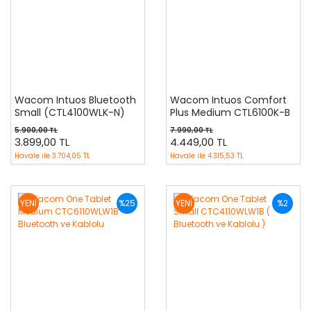
Wacom Intuos Bluetooth
Wacom Intuos Comfort
Small (CTL4100WLK-N)
Plus Medium CTL6100K-B
5.900,00 TL
7.990,00 TL
3.899,00 TL
4.449,00 TL
Havale ile
3.704,05 TL
Havale ile
4.315,53 TL
YENİ
%25
YENİ
%2