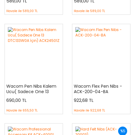
589,00 TL
589,00 TL
Wacom Intuos Pro
(PTH660, PTH660P,
Havale ile
589,00 TL
Havale ile
589,00 TL
PTH860, PTH860P)
Wacom Cintiq Pro 13&16
(DTH1320, DTH1620)
Wacom Cintiq Pro 24
(DTK2420, DTH2420)
Wacom Cintiq Pro 32
(DTH3220) Wacom
MobileStudio Pro (DT
Wacom Pen Nibs Kalem
Wacom Flex Pen Nibs -
Ucu( Sadece One 13
ACK-200-04-BA
DTC133W0A İçin)
690,00 TL
922,68 TL
ACK24501Z
Havale ile
655,50 TL
Havale ile
922,68 TL
%5