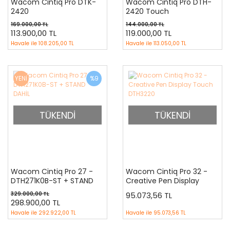
Wacom Cintiq Pro DTK-
Wacom Cintiq Pro DTH-
2420
2420 Touch
169.000,00 TL
144.000,00 TL
113.900,00 TL
119.000,00 TL
Havale ile
108.205,00 TL
Havale ile
113.050,00 TL
YENİ
%9
TÜKENDİ
TÜKENDİ
Wacom Cintiq Pro 27 -
Wacom Cintiq Pro 32 -
DTH271K0B-ST + STAND
Creative Pen Display
DAHİL
Touch DTH3220
329.000,00 TL
95.073,56 TL
298.900,00 TL
Havale ile
292.922,00 TL
Havale ile
95.073,56 TL