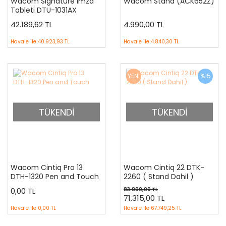
Wacom Signature İmza
Wacom Stand (ACK652Z)
Tableti DTU-1031AX
42.189,62 TL
4.990,00 TL
Havale ile
40.923,93 TL
Havale ile
4.840,30 TL
YENİ
%15
TÜKENDİ
TÜKENDİ
Wacom Cintiq Pro 13
Wacom Cintiq 22 DTK-
DTH-1320 Pen and Touch
2260 ( Stand Dahil )
0,00 TL
83.900,00 TL
71.315,00 TL
Havale ile
0,00 TL
Havale ile
67.749,25 TL