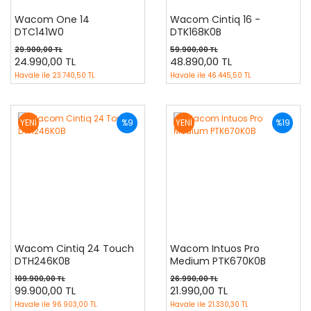
Wacom One 14
Wacom Cintiq 16 -
DTC141W0
DTK168K0B
29.900,00 TL
59.900,00 TL
24.990,00 TL
48.890,00 TL
Havale ile
23.740,50 TL
Havale ile
46.445,50 TL
YENİ
%9
YENİ
%19
Wacom Cintiq 24 Touch
Wacom Intuos Pro
DTH246K0B
Medium PTK670K0B
109.900,00 TL
26.990,00 TL
99.900,00 TL
21.990,00 TL
Havale ile
96.903,00 TL
Havale ile
21.330,30 TL