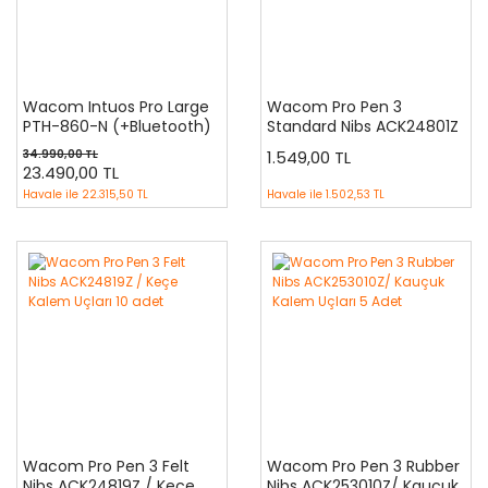
Wacom Intuos Pro Large
Wacom Pro Pen 3
PTH-860-N (+Bluetooth)
Standard Nibs ACK24801Z
KUTUSU AÇIK,
/ Standart Kalem Uçları 5
34.990,00 TL
1.549,00 TL
KULLANILMAMIŞ ÜRÜN
Adet
23.490,00 TL
Havale ile
22.315,50 TL
Havale ile
1.502,53 TL
Wacom Pro Pen 3 Felt
Wacom Pro Pen 3 Rubber
Nibs ACK24819Z / Keçe
Nibs ACK253010Z/ Kauçuk