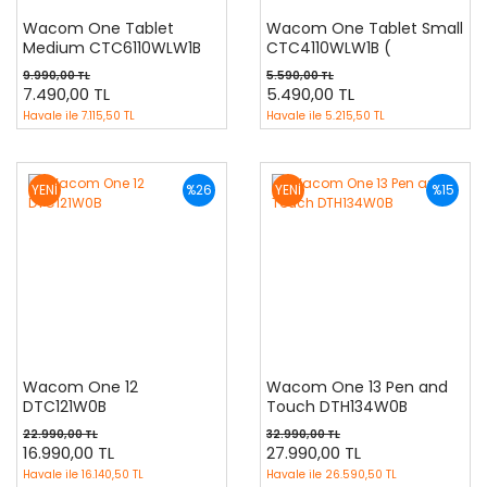
Wacom One Tablet
Wacom One Tablet Small
Medium CTC6110WLW1B
CTC4110WLW1B (
Bluetooth ve Kablolu
Bluetooth ve Kablolu )
9.990,00 TL
5.590,00 TL
7.490,00 TL
5.490,00 TL
Havale ile
7.115,50 TL
Havale ile
5.215,50 TL
YENİ
%26
YENİ
%15
Wacom One 12
Wacom One 13 Pen and
DTC121W0B
Touch DTH134W0B
22.990,00 TL
32.990,00 TL
16.990,00 TL
27.990,00 TL
Havale ile
16.140,50 TL
Havale ile
26.590,50 TL