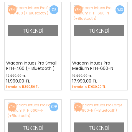
YENİ
%8
YENİ
%10
TÜKENDİ
TÜKENDİ
Wacom Intuos Pro Small
Wacom Intuos Pro
PTH-460 (+ Bluetooth )
Medium PTH-660-N
(+Bluetooth)
12.990,00 TL
19.990,00 TL
11.990,00 TL
17.990,00 TL
Havale ile
11.390,50 TL
Havale ile
17.630,20 TL
YENİ
%25
YENİ
TÜKENDİ
TÜKENDİ