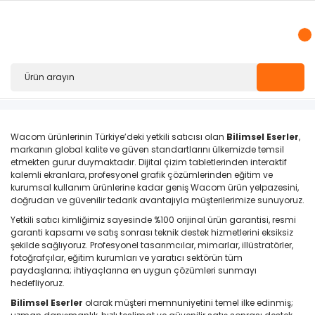
Wacom
ürünlerinin Türkiye’deki yetkili satıcısı olan
Bilimsel Eserler
,
markanın global kalite ve güven standartlarını ülkemizde temsil
etmekten gurur duymaktadır. Dijital çizim tabletlerinden interaktif
kalemli ekranlara, profesyonel grafik çözümlerinden eğitim ve
kurumsal kullanım ürünlerine kadar geniş Wacom ürün yelpazesini,
doğrudan ve güvenilir tedarik avantajıyla müşterilerimize sunuyoruz.
Yetkili satıcı kimliğimiz sayesinde %100 orijinal ürün garantisi, resmi
garanti kapsamı ve satış sonrası teknik destek hizmetlerini eksiksiz
şekilde sağlıyoruz. Profesyonel tasarımcılar, mimarlar, illüstratörler,
fotoğrafçılar, eğitim kurumları ve yaratıcı sektörün tüm
paydaşlarına; ihtiyaçlarına en uygun çözümleri sunmayı
hedefliyoruz.
Bilimsel Eserler
olarak müşteri memnuniyetini temel ilke edinmiş;