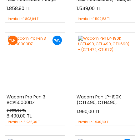
Kalem Uçları 10 adet
Kalem Uçları 5 Adet
1.858,80 TL
1.549,00 TL
Havale ile
1.803,04 TL
Havale ile
1.502,53 TL
YENİ
%15
Wacom Pro Pen 3
Wacom Pen LP-190K
ACP50000DZ
(CTL490, CTH490,
CTH690) - (CTL472,
9.990,00 TL
1.990,00 TL
CTL672)
8.490,00 TL
Havale ile
8.235,30 TL
Havale ile
1.930,30 TL