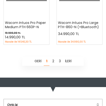
Wacom Intuos Pro Paper
Wacom Intuos Pro Large
Medium PTH 660P-N
PTH-860-N (+Bluetooth)
(+Bluetooth)
19.900,00 TL
34.990,00 TL
14.990,00 TL
Havale ile
14.540,30 TL
Havale ile
34.990,00 TL
1
2
3
ÜYELİK