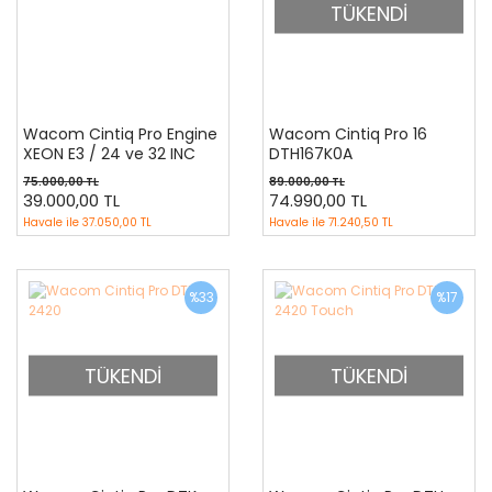
TÜKENDİ
Wacom Cintiq Pro Engine
Wacom Cintiq Pro 16
XEON E3 / 24 ve 32 INC
DTH167K0A
İÇİN TEŞHİR ÜRÜNÜ
75.000,00 TL
89.000,00 TL
39.000,00 TL
74.990,00 TL
Havale ile
37.050,00 TL
Havale ile
71.240,50 TL
%33
%17
TÜKENDİ
TÜKENDİ