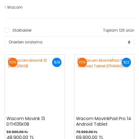
Wacom
Stoktakiler
Toplam 126 ürün
YENİ
%18
YENİ
%13
Wacom Movink 13
Wacom MovinkPad Pro 14
DTH135K0B
Android Tablet
DTHA140L0B
59.900,00 TL
79.900,00 TL
48.900,00 TL
69.900,00 TL