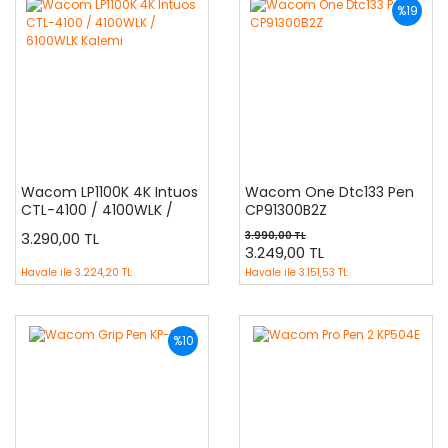
%19
Wacom LP1100K 4K Intuos
Wacom One Dtc133 Pen
CTL-4100 / 4100WLK /
CP91300B2Z
6100WLK Kalemi
3.290,00 TL
3.990,00 TL
3.249,00 TL
Havale ile
3.224,20 TL
Havale ile
3.151,53 TL
%10