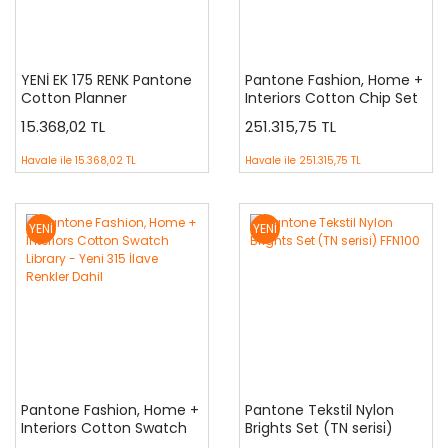
YENİ EK 175 RENK Pantone
Pantone Fashion, Home +
Cotton Planner
Interiors Cotton Chip Set
+ Dualities Expansion Pack
15.368,02 TL
251.315,75 TL
FHIC400C
Havale ile
15.368,02 TL
Havale ile
251.315,75 TL
YENİ
YENİ
Pantone Fashion, Home +
Pantone Tekstil Nylon
Interiors Cotton Swatch
Brights Set (TN serisi)
Library - Yeni 315 İlave
FFN100