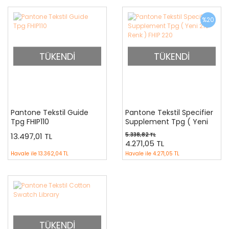
%20
TÜKENDİ
TÜKENDİ
Pantone Tekstil Guide
Pantone Tekstil Specifier
Tpg FHIP110
Supplement Tpg ( Yeni
210 Renk ) FHIP 220
13.497,01 TL
5.338,82 TL
4.271,05 TL
Havale ile
13.362,04 TL
Havale ile
4.271,05 TL
TÜKENDİ