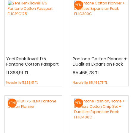
YENİ
Yeni Renk İlaveli 175
Pantone Cotton Planner +
Pantone Cotton Passport
Dualities Expansion Pack
FHCPPC175
FHIC300C
11.368,91 TL
85.466,78 TL
Havale ile
11.368,91 TL
Havale ile
85.466,78 TL
YENİ
YENİ