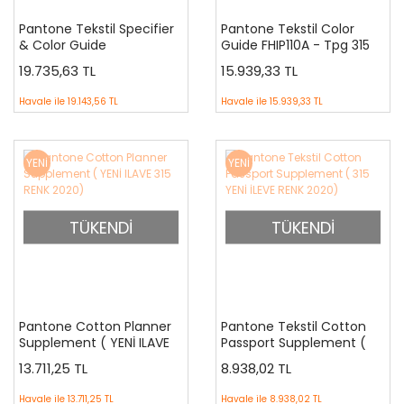
Pantone Tekstil Specifier
Pantone Tekstil Color
& Color Guide
Guide FHIP110A - Tpg 315
Supplement ( Sadece 315
Yeni Renk İlaveli
19.735,63 TL
15.939,33 TL
İlave Renktir)
Havale ile
19.143,56 TL
Havale ile
15.939,33 TL
YENİ
YENİ
TÜKENDİ
TÜKENDİ
Pantone Cotton Planner
Pantone Tekstil Cotton
Supplement ( YENİ ILAVE
Passport Supplement (
315 RENK 2020)
315 YENİ İLEVE RENK 2020)
13.711,25 TL
8.938,02 TL
Havale ile
13.711,25 TL
Havale ile
8.938,02 TL