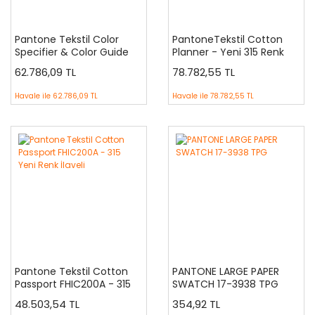
Pantone Tekstil Color
PantoneTekstil Cotton
Specifier & Color Guide
Planner - Yeni 315 Renk
İkili Set FHIP230A - Yeni 315
ilaveli - FHIC300B
62.786,09 TL
78.782,55 TL
İleve Renk Dahil
Havale ile
62.786,09 TL
Havale ile
78.782,55 TL
Pantone Tekstil Cotton
PANTONE LARGE PAPER
Passport FHIC200A - 315
SWATCH 17-3938 TPG
Yeni Renk İlaveli
48.503,54 TL
354,92 TL