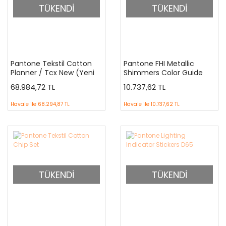
TÜKENDİ
TÜKENDİ
Pantone Tekstil Cotton
Pantone FHI Metallic
Planner / Tcx New (Yeni
Shimmers Color Guide
Renk İlaveli) FHIC300
68.984,72 TL
10.737,62 TL
Havale ile
68.294,87 TL
Havale ile
10.737,62 TL
TÜKENDİ
TÜKENDİ