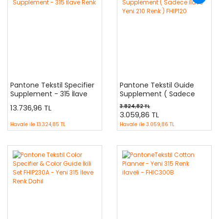
Pantone Tekstil Specifier
Pantone Tekstil Guide
Supplement - 315 İlave
Supplement ( Sadece
Renk
İlave Yeni 210 Renk )
13.736,96 TL
3.824,82 TL
FHIP120
3.059,86 TL
Havale ile
13.324,85 TL
Havale ile
3.059,86 TL