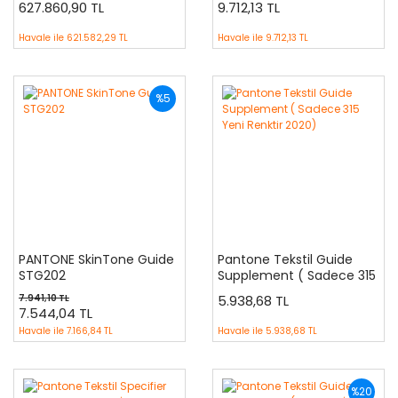
627.860,90 TL
9.712,13 TL
Renkler Dahil
Havale ile
621.582,29 TL
Havale ile
9.712,13 TL
%5
PANTONE SkinTone Guide
Pantone Tekstil Guide
STG202
Supplement ( Sadece 315
Yeni Renktir 2020)
7.941,10 TL
5.938,68 TL
7.544,04 TL
Havale ile
7.166,84 TL
Havale ile
5.938,68 TL
%20