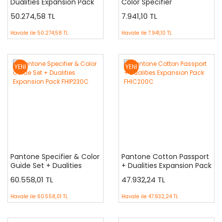
Dualities Expansion Pack
Color Specifier
FHIP210C
50.274,58 TL
7.941,10 TL
Havale ile
50.274,58 TL
Havale ile
7.941,10 TL
YENİ
YENİ
Pantone Specifier & Color
Pantone Cotton Passport
Guide Set + Dualities
+ Dualities Expansion Pack
Expansion Pack FHIP230C
FHIC200C
60.558,01 TL
47.932,24 TL
Havale ile
60.558,01 TL
Havale ile
47.932,24 TL