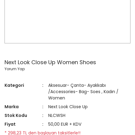
Next Look Close Up Women Shoes
Yorum Yap
Kategori
Aksesuar- Çanta- Ayakkabı
/Accessories- Bag- Soes
,
Kadın /
Women
Marka
Next Look Close Up
Stok Kodu
NLCWSH
Fiyat
50,00 EUR + KDV
* 298,23 TL den başlayan taksitlerle!!