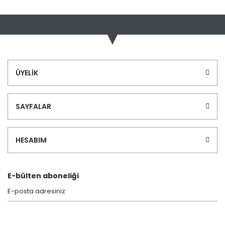
Bu ürünün fiyat bilgisi, resim, ürün açıklamalarında ve diğer
konularda yetersiz gördüğünüz noktaları öneri formunu
Bu ürüne ilk yorumu siz yapın!
kullanarak tarafımıza iletebilirsiniz.
Görüş ve önerileriniz için teşekkür ederiz.
Yorum Yaz
Ürün resmi kalitesiz, bozuk veya görüntülenemiyor.
ÜYELİK
Ürün açıklamasında eksik bilgiler bulunuyor.
Ürün bilgilerinde hatalar bulunuyor.
SAYFALAR
Ürün fiyatı diğer sitelerden daha pahalı.
Bu ürüne benzer farklı alternatifler olmalı.
HESABIM
E-bülten aboneliği
Gönder