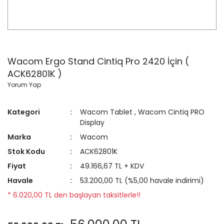
Wacom Ergo Stand Cintiq Pro 2420 İçin (
ACK62801K )
Yorum Yap
Kategori
Wacom Tablet
,
Wacom Cintiq PRO
Display
Marka
Wacom
Stok Kodu
ACK62801K
Fiyat
49.166,67 TL + KDV
Havale
53.200,00 TL (%5,00 havale indirimi)
* 6.020,00 TL den başlayan taksitlerle!!