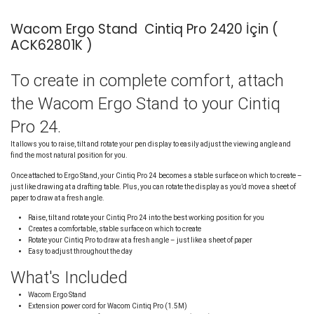
Wacom Ergo Stand Cintiq Pro 2420 İçin (
ACK62801K )
To create in complete comfort, attach
the Wacom Ergo Stand to your Cintiq
Pro 24.
It allows you to raise, tilt and rotate your pen display to easily adjust the viewing angle and
find the most natural position for you.
Once attached to Ergo Stand, your Cintiq Pro 24 becomes a stable surface on which to create –
just like drawing at a drafting table. Plus, you can rotate the display as you’d move a sheet of
paper to draw at a fresh angle.
Raise, tilt and rotate your Cintiq Pro 24 into the best working position for you
Creates a comfortable, stable surface on which to create
Rotate your Cintiq Pro to draw at a fresh angle – just like a sheet of paper
Easy to adjust throughout the day
What's Included
Wacom Ergo Stand
Extension power cord for Wacom Cintiq Pro (1.5M)