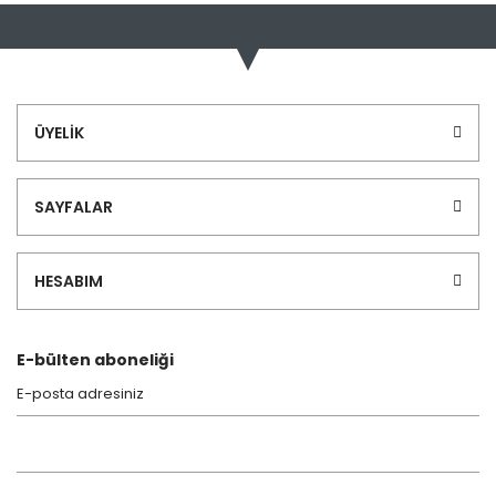
konularda yetersiz gördüğünüz noktaları öneri formunu
Bu ürüne ilk yorumu siz yapın!
kullanarak tarafımıza iletebilirsiniz.
Görüş ve önerileriniz için teşekkür ederiz.
Yorum Yaz
Ürün resmi kalitesiz, bozuk veya görüntülenemiyor.
ÜYELİK
Ürün açıklamasında eksik bilgiler bulunuyor.
Ürün bilgilerinde hatalar bulunuyor.
SAYFALAR
Ürün fiyatı diğer sitelerden daha pahalı.
Bu ürüne benzer farklı alternatifler olmalı.
HESABIM
E-bülten aboneliği
Gönder