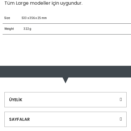
Tüm Large modeller için uygundur.
Size
533 x 356 x 25 mm
Weight
322 g
Bu ürünün fiyat bilgisi, resim, ürün açıklamalarında ve diğer
konularda yetersiz gördüğünüz noktaları öneri formunu
Bu ürüne ilk yorumu siz yapın!
kullanarak tarafımıza iletebilirsiniz.
Görüş ve önerileriniz için teşekkür ederiz.
Yorum Yaz
Ürün resmi kalitesiz, bozuk veya görüntülenemiyor.
ÜYELİK
Ürün açıklamasında eksik bilgiler bulunuyor.
Ürün bilgilerinde hatalar bulunuyor.
SAYFALAR
Ürün fiyatı diğer sitelerden daha pahalı.