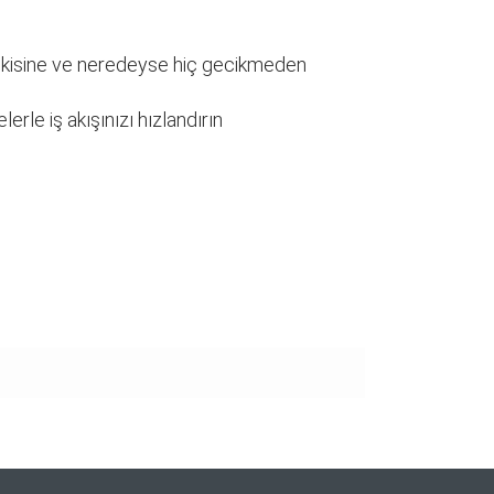
pkisine ve neredeyse hiç gecikmeden
rle iş akışınızı hızlandırın
narak tarafımıza iletebilirsiniz.