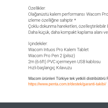
Özellikler:
Olağanüstü kalem performansı: Wacom Pro P
izleme özelliğine sahiptir *
Çoklu dokunma hareketleri, özelleştirilebili
Daha küçük, daha kompakt kaplama alanı ve b
İçindekiler:
Wacom Intuos Pro Kalem Tablet
Wacom Pro Pen 2 (pilsiz)
2m (6.6ft) PVC içermeyen USB kablosu
Hızlı başlangıç Kılavuzu
Wacom ürünleri Türkiye tek yetkili distribütörü 
https://www.penta.com.tr/destek/garanti-takibi/
Bu ürünün fiyat bilgisi, resim, ürün açıklamaların
Görüş ve önerileriniz için teşekkür ederiz.
Product Type