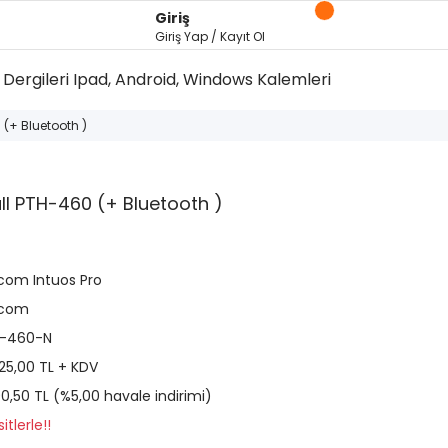
Giriş
Giriş Yap / Kayıt Ol
Dergileri
Ipad, Android, Windows Kalemleri
(+ Bluetooth )
l PTH-460 (+ Bluetooth )
om Intuos Pro
com
-460-N
825,00 TL + KDV
90,50 TL (%5,00 havale indirimi)
tlerle!!