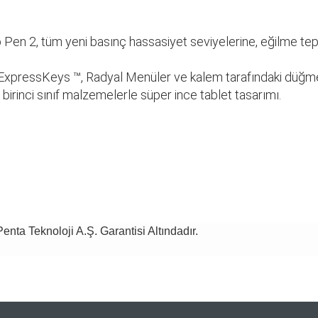
en 2, tüm yeni basınç hassasiyet seviyelerine, eğilme te
r ExpressKeys ™, Radyal Menüler ve kalem tarafındaki düğmele
irinci sınıf malzemelerle süper ince tablet tasarımı.
Penta Teknoloji A.Ş. Garantisi Altındadır.
da ve diğer konularda yetersiz gördüğünüz noktaları öneri formunu kulla
Bu ürüne ilk yorumu siz yapın!
Creative Pen