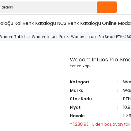
taloğu
Ral Renk Kataloğu
NCS Renk Kataloğu
Online Moda 
Wacom Tablet
Wacom Intuos Pro
Wacom Intuos Pro Small PTH-460 
Wacom Intuos Pro Smal
Yorum Yap
Kategori
Wac
Marka
Wa
Stok Kodu
PTH
Fiyat
10.
Havale
11.3
* 1.288,93 TL den başlayan taksi