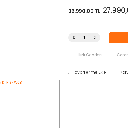
27.990,
32.990,00 TL
Hızlı Gönderi
Garan
Yor