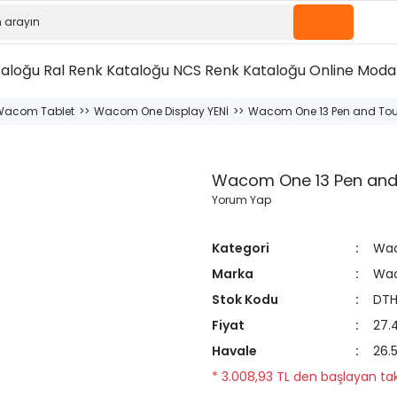
taloğu
Ral Renk Kataloğu
NCS Renk Kataloğu
Online Moda 
Wacom Tablet
Wacom One Display YENİ
Wacom One 13 Pen and To
Wacom One 13 Pen an
Yorum Yap
Kategori
Wac
Marka
Wa
Stok Kodu
DTH
Fiyat
27.
Havale
26.
* 3.008,93 TL den başlayan taks