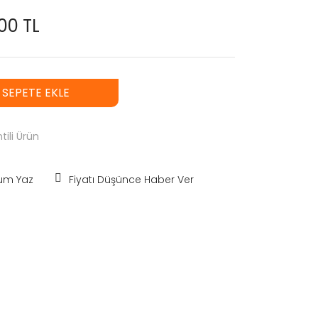
00 TL
SEPETE EKLE
tili Ürün
um Yaz
Fiyatı Düşünce Haber Ver