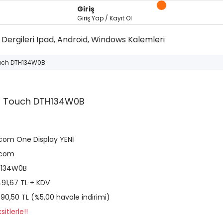
Giriş
Giriş Yap / Kayıt Ol
Dergileri
Ipad, Android, Windows Kalemleri
uch DTH134W0B
d Touch DTH134W0B
om One Display YENİ
com
134W0B
491,67 TL + KDV
590,50 TL (%5,00 havale indirimi)
itlerle!!