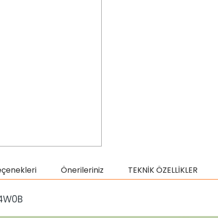
eçenekleri
Önerileriniz
TEKNİK ÖZELLİKLER
34W0B