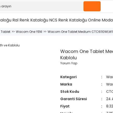
taloğu
Ral Renk Kataloğu
NCS Renk Kataloğu
Online Moda 
Tablet
Wacom One YENİ
Wacom One Tablet Medium CTC6110WLW1B 
Wacom One Tablet Med
Kablolu
Yorum Yap
Kategori
Wac
Marka
Wa
Stok Kodu
CTC
Garanti Süresi
24 
Fiyat
8.3