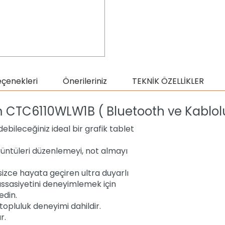
eçenekleri
Önerileriniz
TEKNİK ÖZELLİKLER
m CTC6110WLW1B
( Bluetooth ve Kablol
ebileceğiniz ideal bir grafik tablet
rüntüleri düzenlemeyi, not almayı
zce hayata geçiren ultra duyarlı
ssasiyetini deneyimlemek için
edin.
topluluk deneyimi dahildir.
r.