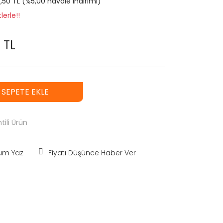
5,50 TL (%5,00 havale indirimi)
lerle!!
 TL
SEPETE EKLE
tili Ürün
um Yaz
Fiyatı Düşünce Haber Ver