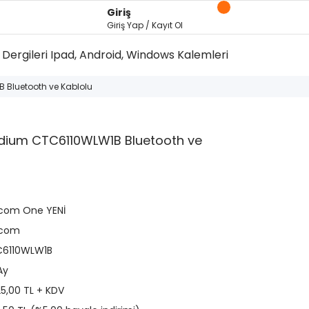
Giriş
Giriş Yap / Kayıt Ol
Dergileri
Ipad, Android, Windows Kalemleri
Bluetooth ve Kablolu
ium CTC6110WLW1B Bluetooth ve
om One YENİ
com
6110WLW1B
Ay
25,00 TL + KDV