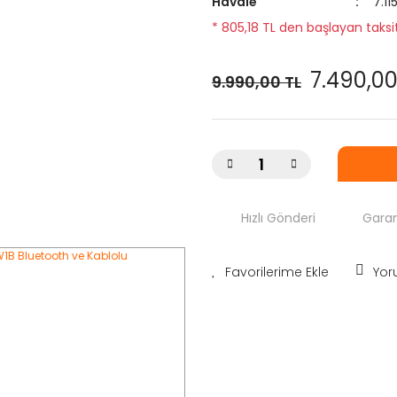
Havale
7.11
* 805,18 TL den başlayan taksit
7.490,00
9.990,00 TL
Hızlı Gönderi
Garan
Yor