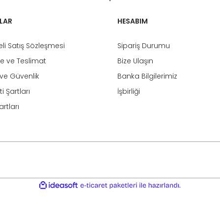
LAR
HESABIM
li Satış Sözleşmesi
Sipariş Durumu
 ve Teslimat
Bize Ulaşın
k ve Güvenlik
Banka Bilgilerimiz
i Şartları
İşbirliği
rtları
ile
ideasoft
e-
hazırlandı.
ticaret
paketleri