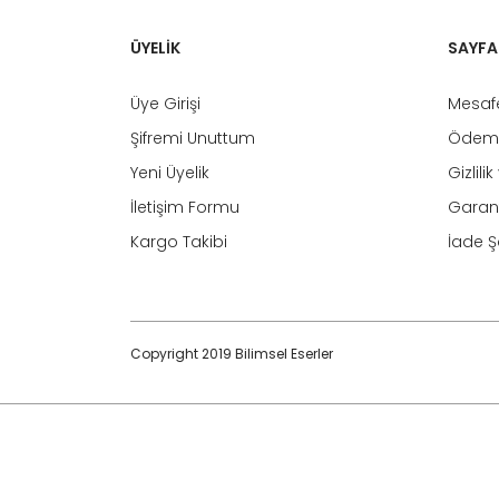
ÜYELİK
SAYFA
Üye Girişi
Mesafe
Şifremi Unuttum
Ödeme
Yeni Üyelik
Gizlili
İletişim Formu
Garant
Kargo Takibi
İade Şa
Copyright 2019 Bilimsel Eserler