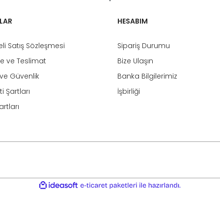
LAR
HESABIM
li Satış Sözleşmesi
Sipariş Durumu
 ve Teslimat
Bize Ulaşın
k ve Güvenlik
Banka Bilgilerimiz
i Şartları
İşbirliği
rtları
ile
ideasoft
e-
hazırlandı.
ticaret
paketleri