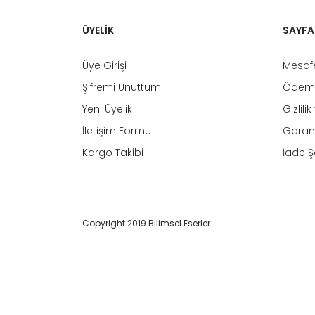
ÜYELİK
SAYFA
Üye Girişi
Mesafe
Şifremi Unuttum
Ödeme
Yeni Üyelik
Gizlili
İletişim Formu
Garant
Kargo Takibi
İade Şa
Copyright 2019 Bilimsel Eserler