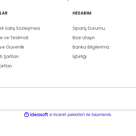
LAR
HESABIM
li Satış Sözleşmesi
Sipariş Durumu
 ve Teslimat
Bize Ulaşın
k ve Güvenlik
Banka Bilgilerimiz
i Şartları
İşbirliği
rtları
ile
ideasoft
e-
hazırlandı.
ticaret
paketleri