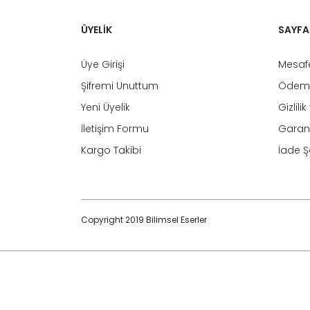
ÜYELİK
SAYFA
Üye Girişi
Mesafe
Şifremi Unuttum
Ödeme
Yeni Üyelik
Gizlili
İletişim Formu
Garant
Kargo Takibi
İade Şa
Copyright 2019 Bilimsel Eserler