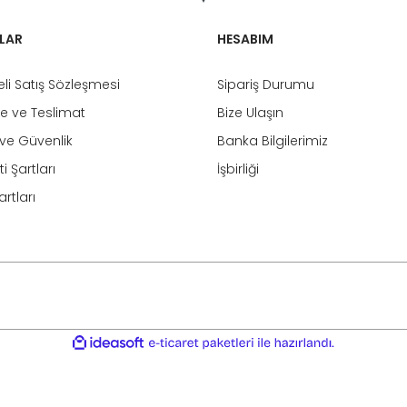
LAR
HESABIM
li Satış Sözleşmesi
Sipariş Durumu
 ve Teslimat
Bize Ulaşın
k ve Güvenlik
Banka Bilgilerimiz
i Şartları
İşbirliği
rtları
ile
ideasoft
e-
hazırlandı.
ticaret
paketleri