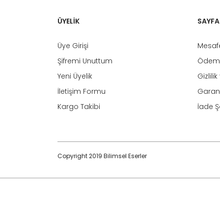
ÜYELİK
SAYFA
Üye Girişi
Mesafe
Şifremi Unuttum
Ödeme
Yeni Üyelik
Gizlili
İletişim Formu
Garant
Kargo Takibi
İade Şa
Copyright 2019 Bilimsel Eserler