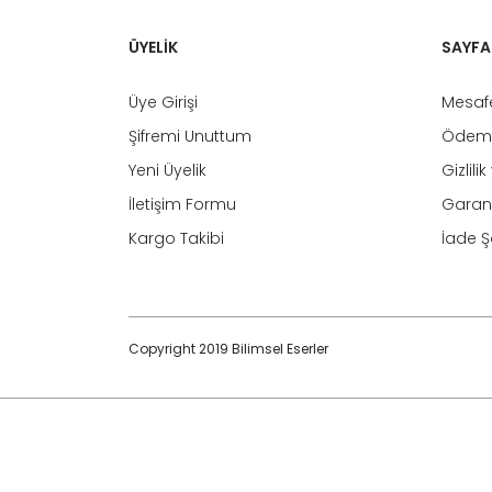
ÜYELİK
SAYFA
Üye Girişi
Mesafe
Şifremi Unuttum
Ödeme
Yeni Üyelik
Gizlili
İletişim Formu
Garant
Kargo Takibi
İade Şa
Copyright 2019 Bilimsel Eserler