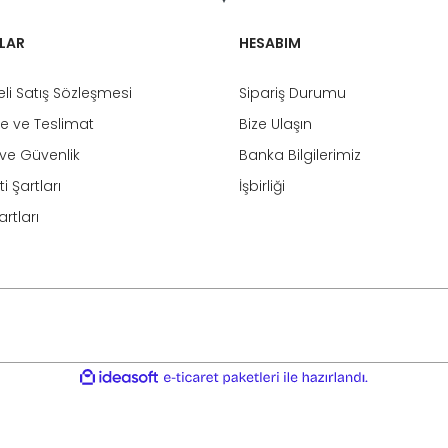
LAR
HESABIM
li Satış Sözleşmesi
Sipariş Durumu
 ve Teslimat
Bize Ulaşın
k ve Güvenlik
Banka Bilgilerimiz
i Şartları
İşbirliği
rtları
ile
ideasoft
e-
hazırlandı.
ticaret
paketleri