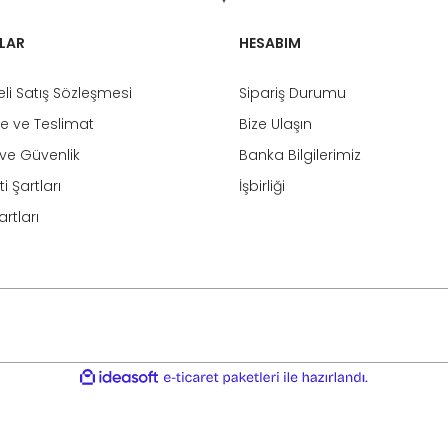
LAR
HESABIM
li Satış Sözleşmesi
Sipariş Durumu
 ve Teslimat
Bize Ulaşın
k ve Güvenlik
Banka Bilgilerimiz
i Şartları
İşbirliği
rtları
ile
ideasoft
e-
hazırlandı.
ticaret
paketleri