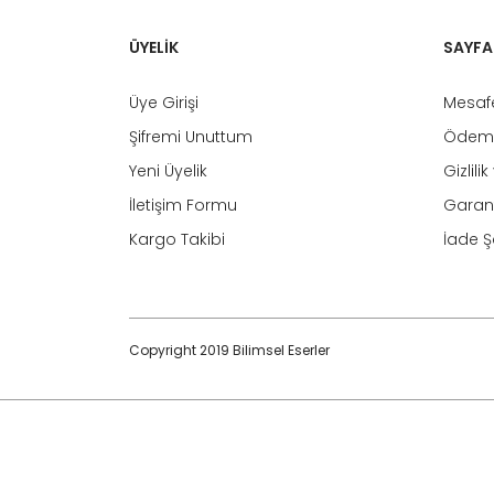
ÜYELİK
SAYFA
Üye Girişi
Mesafe
Şifremi Unuttum
Ödeme
Yeni Üyelik
Gizlili
İletişim Formu
Garant
Kargo Takibi
İade Şa
Copyright 2019 Bilimsel Eserler