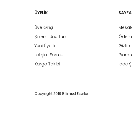
ÜYELİK
SAYFA
Üye Girişi
Mesafe
Şifremi Unuttum
Ödeme
Yeni Üyelik
Gizlili
İletişim Formu
Garant
Kargo Takibi
İade Şa
Copyright 2019 Bilimsel Eserler