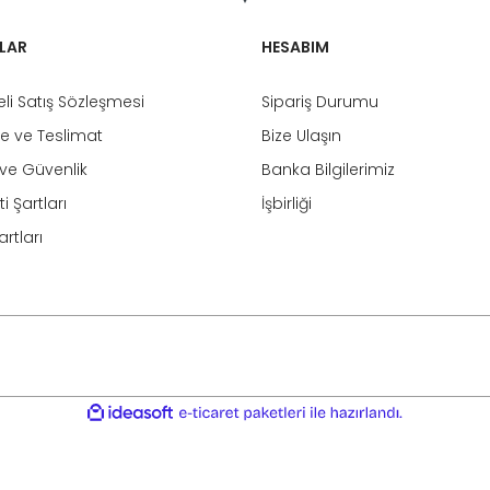
LAR
HESABIM
li Satış Sözleşmesi
Sipariş Durumu
 ve Teslimat
Bize Ulaşın
k ve Güvenlik
Banka Bilgilerimiz
i Şartları
İşbirliği
rtları
ile
ideasoft
e-
hazırlandı.
ticaret
paketleri