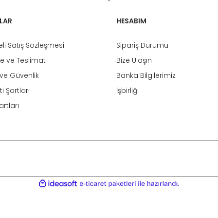
LAR
HESABIM
li Satış Sözleşmesi
Sipariş Durumu
 ve Teslimat
Bize Ulaşın
k ve Güvenlik
Banka Bilgilerimiz
i Şartları
İşbirliği
rtları
ile
ideasoft
e-
hazırlandı.
ticaret
paketleri