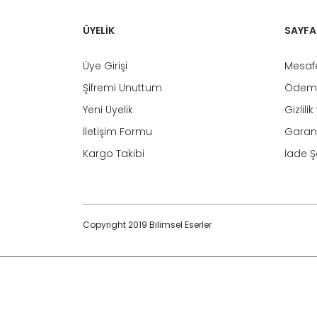
ÜYELİK
SAYFA
Üye Girişi
Mesafe
Şifremi Unuttum
Ödeme
Yeni Üyelik
Gizlili
İletişim Formu
Garant
Kargo Takibi
İade Şa
Copyright 2019 Bilimsel Eserler