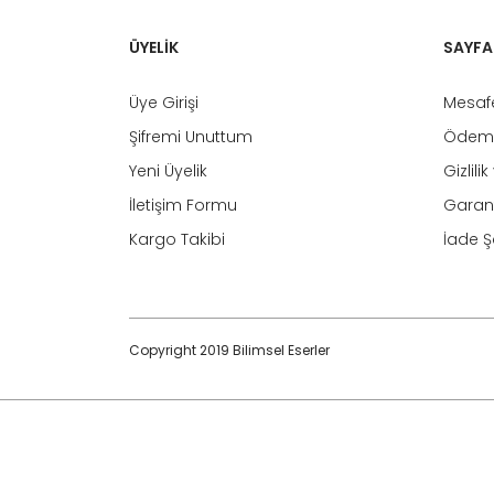
ÜYELİK
SAYFA
Üye Girişi
Mesafe
Şifremi Unuttum
Ödeme
Yeni Üyelik
Gizlili
İletişim Formu
Garant
Kargo Takibi
İade Şa
Copyright 2019 Bilimsel Eserler