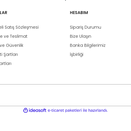
LAR
HESABIM
li Satış Sözleşmesi
Sipariş Durumu
 ve Teslimat
Bize Ulaşın
k ve Güvenlik
Banka Bilgilerimiz
i Şartları
İşbirliği
rtları
ile
ideasoft
e-
hazırlandı.
ticaret
paketleri