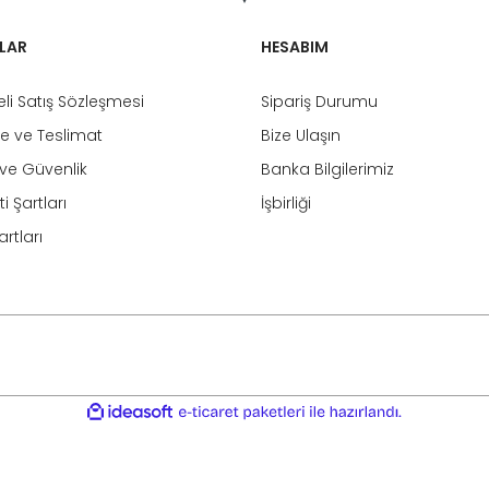
LAR
HESABIM
li Satış Sözleşmesi
Sipariş Durumu
 ve Teslimat
Bize Ulaşın
k ve Güvenlik
Banka Bilgilerimiz
i Şartları
İşbirliği
rtları
ile
ideasoft
e-
hazırlandı.
ticaret
paketleri