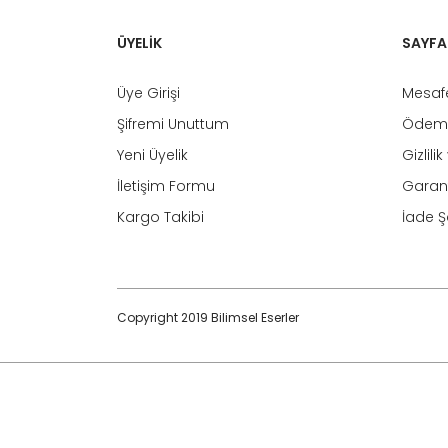
ÜYELİK
SAYFA
Üye Girişi
Mesafe
Şifremi Unuttum
Ödeme
Yeni Üyelik
Gizlili
İletişim Formu
Garant
Kargo Takibi
İade Şa
Copyright 2019 Bilimsel Eserler