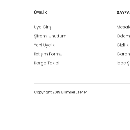
ÜYELİK
SAYFA
Üye Girişi
Mesafe
Şifremi Unuttum
Ödeme
Yeni Üyelik
Gizlili
İletişim Formu
Garant
Kargo Takibi
İade Şa
Copyright 2019 Bilimsel Eserler