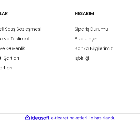
LAR
HESABIM
li Satış Sözleşmesi
Sipariş Durumu
 ve Teslimat
Bize Ulaşın
k ve Güvenlik
Banka Bilgilerimiz
i Şartları
İşbirliği
rtları
ile
ideasoft
e-
hazırlandı.
ticaret
paketleri