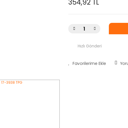
354,92 TL
Hızlı Gönderi
Yor