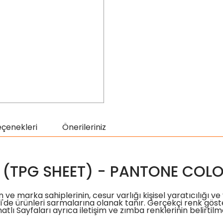
eçenekleri
Önerileriniz
(TPG SHEET) - PANTONE COLO
 ve marka sahiplerinin, cesur varlığı kişisel yaratıcılığı ve
de ürünleri sarmalarına olanak tanır. Gerçekçi renk göste
lı Sayfaları ayrıca iletişim ve zımba renklerinin belirtilmes