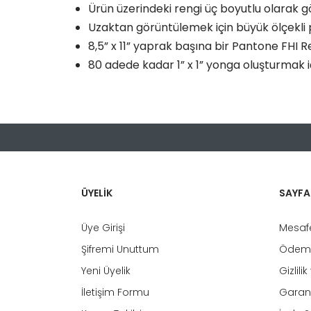
Ürün üzerindeki rengi üç boyutlu olarak g
Uzaktan görüntülemek için büyük ölçekli p
8,5” x 11” yaprak başına bir Pantone FHI R
80 adede kadar 1” x 1” yonga oluşturmak içi
Bu ürünün fiyat bilgisi, resim, ürün açıklamaların
Görüş ve önerileriniz için teşekkür ederiz.
Ürün resmi kalitesiz, bozuk veya görüntülenemiy
Ürün açıklamasında eksik bilgiler bulunuyor.
ÜYELİK
SAYFA
Ürün bilgilerinde hatalar bulunuyor.
Üye Girişi
Mesafe
Ürün fiyatı diğer sitelerden daha pahalı.
Şifremi Unuttum
Ödeme
Bu ürüne benzer farklı alternatifler olmalı.
Yeni Üyelik
Gizlili
İletişim Formu
Garant