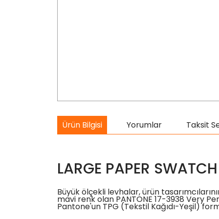
Ürün Bilgisi
Yorumlar
Taksit S
LARGE PAPER SWATCH 
Büyük ölçekli levhalar, ürün tasarımcılarının
mavi renk olan PANTONE 17-3938 Very Peri'
Pantone'un TPG (Tekstil Kağıdı-Yeşil) format