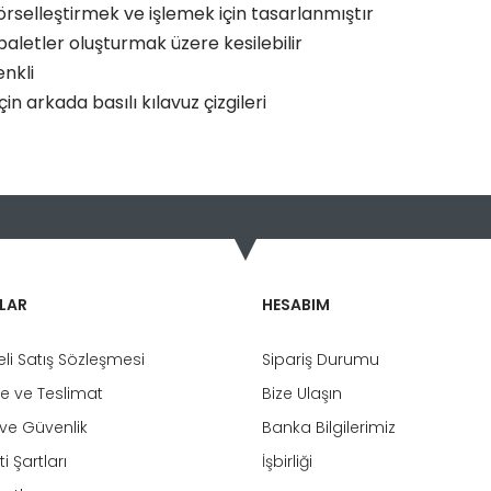
örselleştirmek ve işlemek için tasarlanmıştır
aletler oluşturmak üzere kesilebilir
enkli
n arkada basılı kılavuz çizgileri
da ve diğer konularda yetersiz gördüğünüz noktaları öneri formunu kulla
Bu ürüne ilk yorumu siz yapın!
or.
Yorum Yaz
LAR
HESABIM
li Satış Sözleşmesi
Sipariş Durumu
 ve Teslimat
Bize Ulaşın
k ve Güvenlik
Banka Bilgilerimiz
i Şartları
İşbirliği