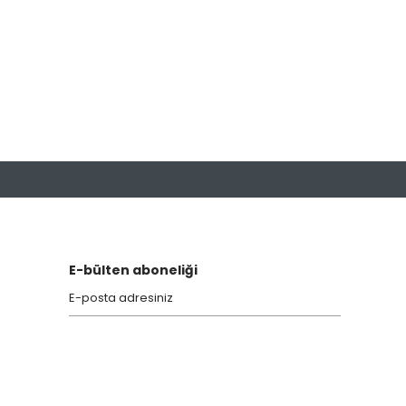
narak tarafımıza iletebilirsiniz.
E-bülten aboneliği