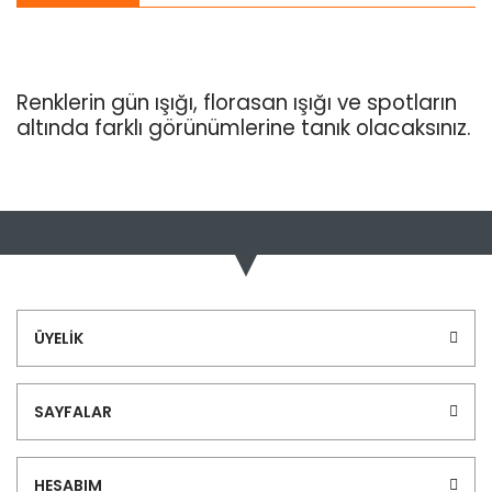
Renklerin gün ışığı, florasan ışığı ve spotların
altında farklı görünümlerine tanık olacaksınız.
Bu ürünün fiyat bilgisi, resim, ürün açıklamalarında ve diğer
konularda yetersiz gördüğünüz noktaları öneri formunu
Bu ürüne ilk yorumu siz yapın!
kullanarak tarafımıza iletebilirsiniz.
Görüş ve önerileriniz için teşekkür ederiz.
Yorum Yaz
Ürün resmi kalitesiz, bozuk veya görüntülenemiyor.
ÜYELİK
Ürün açıklamasında eksik bilgiler bulunuyor.
Ürün bilgilerinde hatalar bulunuyor.
SAYFALAR
Ürün fiyatı diğer sitelerden daha pahalı.
Bu ürüne benzer farklı alternatifler olmalı.
HESABIM