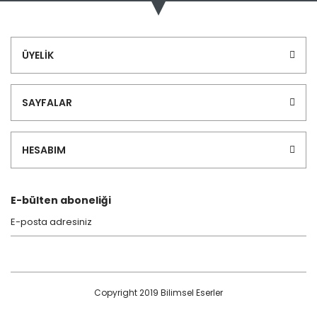
Görüş ve önerileriniz için teşekkür ederiz.
Yorum Yaz
Ürün resmi kalitesiz, bozuk veya görüntülenemiyor.
ÜYELİK
Ürün açıklamasında eksik bilgiler bulunuyor.
Ürün bilgilerinde hatalar bulunuyor.
SAYFALAR
Ürün fiyatı diğer sitelerden daha pahalı.
Bu ürüne benzer farklı alternatifler olmalı.
HESABIM
E-bülten aboneliği
Gönder
Copyright 2019 Bilimsel Eserler