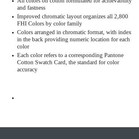
All colors on cotton formulated for achievability
and fastness
Improved chromatic layout organizes all 2,800
FHI Colors by color family
Colors arranged in chromatic format, with index
in the back providing numeric location for each
color
Each color refers to a corresponding Pantone
Cotton Swatch Card, the standard for color
accuracy
Bu ürünün fiyat bilgisi, resim, ürün açıklamalarında ve diğer
konularda yetersiz gördüğünüz noktaları öneri formunu
Bu ürüne ilk yorumu siz yapın!
kullanarak tarafımıza iletebilirsiniz.